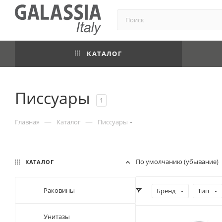
КАТАЛОГ
Писсуары
1
—
—
Главная
Каталог
Писсуары
По умолчанию (убывание)
КАТАЛОГ
Раковины
Бренд
Тип
Унитазы