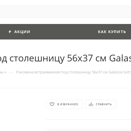
АКЦИИ
КАК КУПИТЬ
 столешницу 56х37 см Galass
—
ны
Раковина встраиваемая под столешницу 56х37 см Galassia Sott
В ИЗБРАННОЕ
СРАВНИТЬ