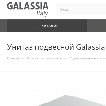
КАТАЛОГ
Унитаз подвесной Galassia
—
—
—
Главная
Каталог
Унитазы
Подвесные унитазы